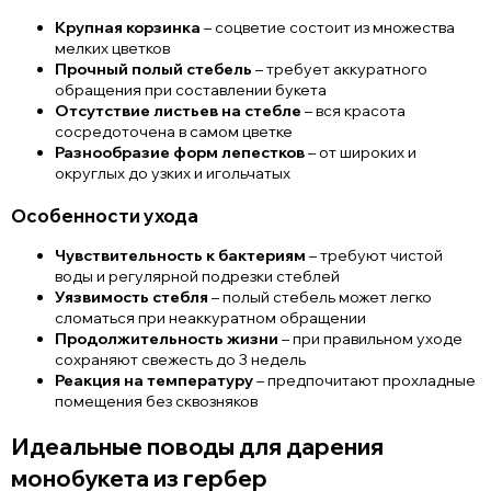
Крупная корзинка
– соцветие состоит из множества
мелких цветков
Прочный полый стебель
– требует аккуратного
обращения при составлении букета
Отсутствие листьев на стебле
– вся красота
сосредоточена в самом цветке
Разнообразие форм лепестков
– от широких и
округлых до узких и игольчатых
Особенности ухода
Чувствительность к бактериям
– требуют чистой
воды и регулярной подрезки стеблей
Уязвимость стебля
– полый стебель может легко
сломаться при неаккуратном обращении
Продолжительность жизни
– при правильном уходе
сохраняют свежесть до 3 недель
Реакция на температуру
– предпочитают прохладные
помещения без сквозняков
Идеальные поводы для дарения
монобукета из гербер