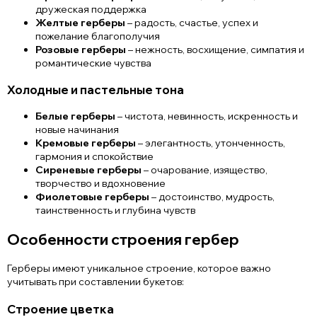
дружеская поддержка
Желтые герберы
– радость, счастье, успех и
пожелание благополучия
Розовые герберы
– нежность, восхищение, симпатия и
романтические чувства
Холодные и пастельные тона
Белые герберы
– чистота, невинность, искренность и
новые начинания
Кремовые герберы
– элегантность, утонченность,
гармония и спокойствие
Сиреневые герберы
– очарование, изящество,
творчество и вдохновение
Фиолетовые герберы
– достоинство, мудрость,
таинственность и глубина чувств
Особенности строения гербер
Герберы имеют уникальное строение, которое важно
учитывать при составлении букетов:
Строение цветка