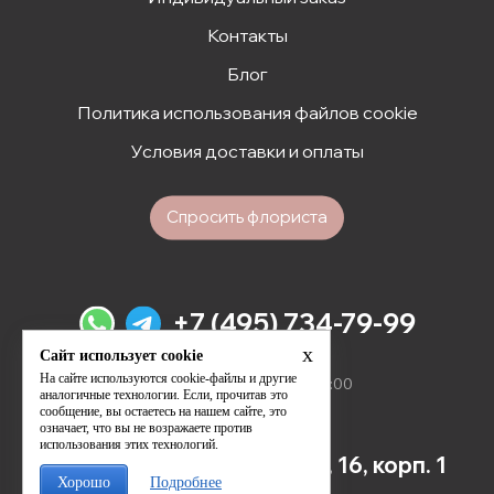
Контакты
Блог
Политика использования файлов cookie
Условия доставки и оплаты
Спросить флориста
+7 (495) 734-79-99
x
Сайт использует cookie
Мы открыты для вас
На сайте используются cookie-файлы и другие
ежедневно с 09:00 до 21:00
аналогичные технологии. Если, прочитав это
сообщение, вы остаетесь на нашем сайте, это
означает, что вы не возражаете против
использования этих технологий.
1-й Хорошёвский проезд, 16, корп. 1
Хорошо
Подробнее