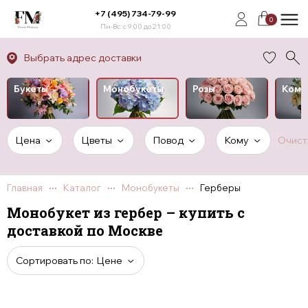
+7 (495) 734-79-99
0
Пн-Вс: с 9:00 до 21:00
Выбрать адрес доставки
Букеты
Монобукеты
Розы
Комп
Цена
Цветы
Повод
Кому
Очист
Главная
Каталог
Монобукеты
Герберы
Монобукет из гербер – купить с
доставкой по Москве
Сортировать по:
Цене