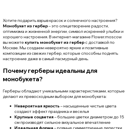
Хотите подарить взрыв красок и солнечного настроения?
Монобукет из гербер
– это олицетворение радости,
оптимизма и жизненной энергии, символ искренней улыбки и
хорошего настроения. В интернет-магазине Flower.moscow
вы можете
купить монобукет из гербер
с доставкой по
Москве. Мы создаем невероятно яркие и позитивные
композиции из свежих гербер, которые способны поднять
настроение даже в самый пасмурный день.
Почему герберы идеальны для
монобукета?
Герберы обладают уникальными характеристиками, которые
делают их превосходным выбором для монобукета:
Невероятная яркость
– насыщенные чистые цвета
создают эффект праздника и веселья
Крупные соцветия
– большие цветки диаметром до 15
см производят сильное визуальное впечатление
Идеальная форма
– ровные симметричные лепестки