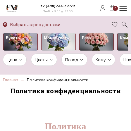
+7 (495) 734-79-99
0
Пн-Вс: с 9:00 до 21:00
Выбрать адрес доставки
Букеты
Монобукеты
Розы
Комп
Цена
Цветы
Повод
Кому
Цве
Главная
Политика конфиденциальности
Политика конфиденциальности
Политика