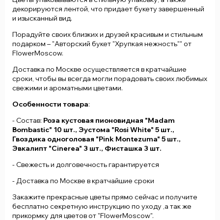
декорируются лентой, что придает букету завершенный
и изысканный вид.
Порадуйте своих близких и друзей красивым и стильным
подарком – "Авторский букет "Хрупкая нежность"" от
FlowerMoscow.
Доставка по Москве осуществляется в кратчайшие
сроки, чтобы вы всегда могли порадовать своих любимых
свежими и ароматными цветами.
Особенности товара
:
- Состав:
Роза кустовая пионовидная "Madam
Bombastic" 10 шт., Эустома "Rosi White" 5 шт.,
Гвоздика одноголовая "Pink Montezuma" 5 шт.,
Эвкалипт "Cinerea" 3 шт., Фисташка 3 шт.
- Свежесть и долговечность гарантируется
- Доставка по Москве в кратчайшие сроки
Закажите прекрасные цветы прямо сейчас и получите
бесплатно секретную инструкцию по уходу ,а так же
прикормку для цветов от "FlowerMoscow".