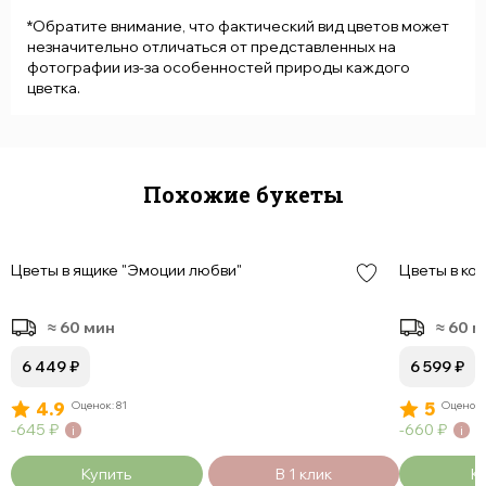
*Обратите внимание, что фактический вид цветов может
незначительно отличаться от представленных на
фотографии из-за особенностей природы каждого
цветка.
Похожие букеты
Цветы в ящике "Эмоции любви"
Цветы в ко
≈ 60 мин
≈ 60 
6 449
₽
6 599
₽
4.9
Оценок: 81
5
Оценок:
645
₽
660
₽
Купить
В 1 клик
К