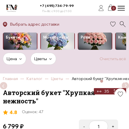
+7 (495) 734-79-99
0
Пн-Вс: с 9:00 до 21:00
Выбрать адрес доставки
Букеты
Монобукеты
Розы
Комп
Цена
Цветы
Очистить всё
Главная
Каталог
Цветы
Авторский букет "Хрупкая не
Авторский букет "Хрупкая
35
50
нежность"
4.8
Оценок: 47
6 799
₽
-
+