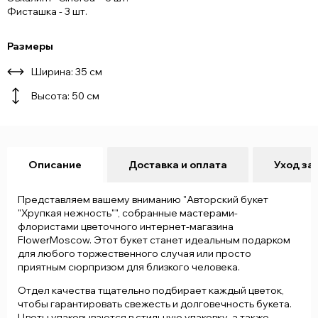
Фисташка - 3 шт.
Размеры
Ширина: 35 см
Высота: 50 см
Описание
Доставка и оплата
Уход за
Представляем вашему вниманию "Авторский букет
"Хрупкая нежность"", собранные мастерами-
флористами цветочного интернет-магазина
FlowerMoscow. Этот букет станет идеальным подарком
для любого торжественного случая или просто
приятным сюрпризом для близкого человека.
Отдел качества тщательно подбирает каждый цветок,
чтобы гарантировать свежесть и долговечность букета.
Цветы упаковываются в стильную упаковку, а также