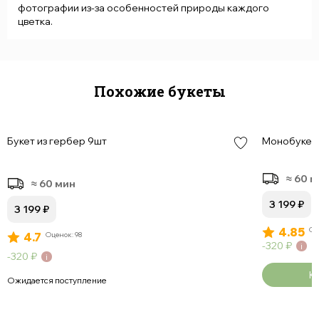
фотографии из-за особенностей природы каждого
цветка.
Похожие букеты
Букет из гербер 9шт
Монобукет 
≈ 60 
≈ 60 мин
3 199
₽
3 199
₽
4.85
Оц
4.7
Оценок: 98
320
₽
320
₽
К
Ожидается поступление