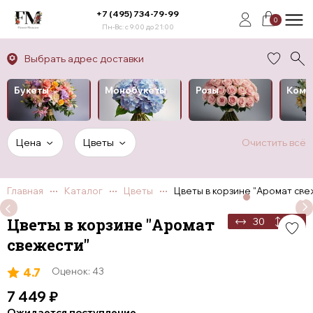
+7 (495) 734-79-99
0
Пн-Вс: с 9:00 до 21:00
Выбрать адрес доставки
Букеты
Монобукеты
Розы
Комп
Цена
Цветы
Очистить всё
Главная
Каталог
Цветы
Цветы в корзине "Аромат све
Цветы в корзине "Аромат
30
40
свежести"
4.7
Оценок: 43
7 449
₽
Ожидается поступление