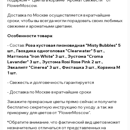
подарком – "Цветы в корзине "Аромат свежести"" от
FlowerMoscow.
Доставка по Москве осуществляется в кратчайшие
сроки, чтобы вы всегда могли порадовать своих любимых
свежими и ароматными цветами.
Особенности товара
:
- Состав:
Роза кустовая пионовидная "Misty Bubbles" 5
шт., Гвоздика одноголовая "Clearwater" 5 шт.,
Маттиола "Iron White" 3 шт., Эустома "Croma
Lavander" 3 шт., Эустома Rosi Rose Pink 2 шт.,
Эвкалипт "Cinerea" 3 шт., Фисташка 3 шт., Корзина M
1 шт.
- Свежесть и долговечность гарантируется
- Доставка по Москве в кратчайшие сроки
Закажите прекрасные цветы прямо сейчас и получите
бесплатно секретную инструкцию по уходу ,а так же
прикормку для цветов от "FlowerMoscow".
*Обратите внимание, что фактический вид цветов может
незначительно отличаться от представленных на