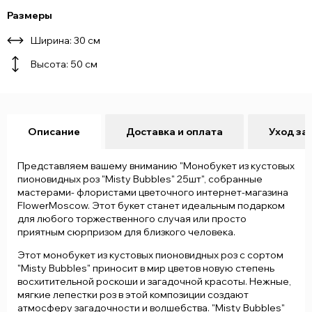
Размеры
Ширина: 30 см
Высота: 50 см
Описание
Доставка и оплата
Уход за
Представляем вашему вниманию "Монобукет из кустовых
пионовидных роз "Misty Bubbles" 25шт", собранные
мастерами- флористами цветочного интернет-магазина
FlowerMoscow. Этот букет станет идеальным подарком
для любого торжественного случая или просто
приятным сюрпризом для близкого человека.
Этот монобукет из кустовых пионовидных роз с сортом
"Misty Bubbles" приносит в мир цветов новую степень
восхитительной роскоши и загадочной красоты. Нежные,
мягкие лепестки роз в этой композиции создают
атмосферу загадочности и волшебства. "Misty Bubbles"