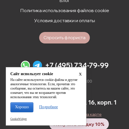
Блог
Политика использования файлов cookie
Условия доставки и оплаты
Спросить флориста
+7 (495) 734-79-99
x
Сайт использует cookie
Мы открыты для вас
На сайте используются cookie-файлы и другие
ежедневно с 09:00 до 21:00
аналогичные технологии. Если, прочитав это
сообщение, вы остаетесь на нашем сайте, это
означает, что вы не возражаете против
использования этих технологий.
1-й Хорошёвский проезд, 16, корп. 1
Хорошо
Подробнее
Посмотреть адрес магазина на карте
CookieWidget
Получить скидку 10%