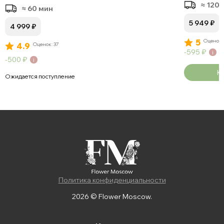
≈ 120
≈ 60 мин
5 949
₽
4 999
₽
5
Оценок:
4.9
Оценок: 37
595
₽
500
₽
К
Ожидается поступление
Политика конфиденциальности
2026 © Flower Moscow.