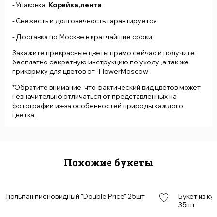
- Упаковка:
Корейка,лента
- Свежесть и долговечность гарантируется
- Доставка по Москве в кратчайшие сроки
Закажите прекрасные цветы прямо сейчас и получите
бесплатно секретную инструкцию по уходу ,а так же
прикормку для цветов от "FlowerMoscow".
*Обратите внимание, что фактический вид цветов может
незначительно отличаться от представленных на
фотографии из-за особенностей природы каждого
цветка.
Похожие букеты
Тюльпан пионовидный "Double Price" 25шт
Букет из к
35шт