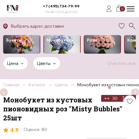
+7 (495) 734-79-99
0
Пн-Вс: с 9:00 до 21:00
Выбрать адрес доставки
Букеты
Монобукеты
Розы
Комп
Цена
Цветы
Очистить всё
Главная
Каталог
Цветы
Монобукет из кустовых пионо
Монобукет из кустовых
30
50
пионовидных роз "Misty Bubbles"
25шт
4.9
Оценок: 80