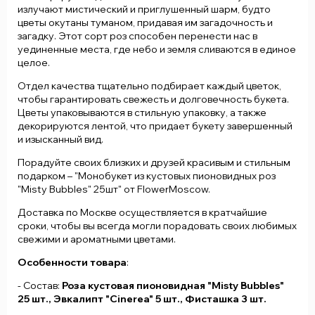
излучают мистический и приглушенный шарм, будто
цветы окутаны туманом, придавая им загадочность и
загадку. Этот сорт роз способен перенести нас в
уединенные места, где небо и земля сливаются в единое
целое.
Отдел качества тщательно подбирает каждый цветок,
чтобы гарантировать свежесть и долговечность букета.
Цветы упаковываются в стильную упаковку, а также
декорируются лентой, что придает букету завершенный
и изысканный вид.
Порадуйте своих близких и друзей красивым и стильным
подарком – "Монобукет из кустовых пионовидных роз
"Misty Bubbles" 25шт" от FlowerMoscow.
Доставка по Москве осуществляется в кратчайшие
сроки, чтобы вы всегда могли порадовать своих любимых
свежими и ароматными цветами.
Особенности товара
:
- Состав:
Роза кустовая пионовидная "Misty Bubbles"
25 шт., Эвкалипт "Cinerea" 5 шт., Фисташка 3 шт.