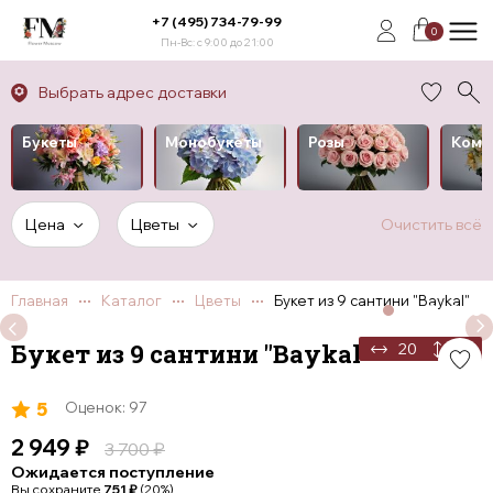
+7 (495) 734-79-99
0
Пн-Вс: с 9:00 до 21:00
Выбрать адрес доставки
Букеты
Монобукеты
Розы
Комп
Цена
Цветы
Очистить всё
Главная
Каталог
Цветы
Букет из 9 сантини "Baykal"
Букет из 9 сантини "Baykal"
20
50
5
Оценок: 97
2 949
₽
3 700
₽
Ожидается поступление
Вы сохраните
751
₽
(20%)