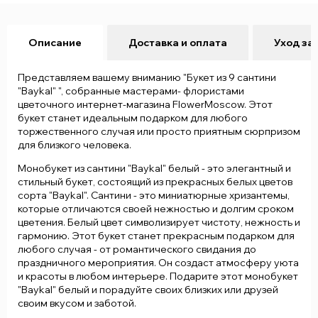
Описание
Доставка и оплата
Уход за
Представляем вашему вниманию "Букет из 9 сантини
"Baykal" ", собранные мастерами- флористами
цветочного интернет-магазина FlowerMoscow. Этот
букет станет идеальным подарком для любого
торжественного случая или просто приятным сюрпризом
для близкого человека.
Монобукет из сантини "Baykal" белый - это элегантный и
стильный букет, состоящий из прекрасных белых цветов
сорта "Baykal". Сантини - это миниатюрные хризантемы,
которые отличаются своей нежностью и долгим сроком
цветения. Белый цвет символизирует чистоту, нежность и
гармонию. Этот букет станет прекрасным подарком для
любого случая - от романтического свидания до
праздничного мероприятия. Он создаст атмосферу уюта
и красоты в любом интерьере. Подарите этот монобукет
"Baykal" белый и порадуйте своих близких или друзей
своим вкусом и заботой.