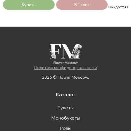
Купить
В 1 клик
Ожидается п
Политика конфиденциальности
2026 © Flower Moscow.
Каталог
Букеты
Монобукеты
Розы