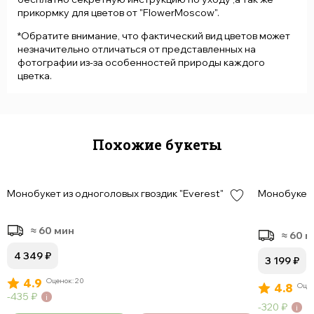
прикормку для цветов от "FlowerMoscow".
*Обратите внимание, что фактический вид цветов может
незначительно отличаться от представленных на
фотографии из-за особенностей природы каждого
цветка.
Похожие букеты
Монобукет из одноголовых гвоздик "Everest" 15шт
Монобукет и
≈ 60 мин
≈ 60 
4 349
₽
3 199
₽
4.9
Оценок: 20
4.8
Оцен
435
₽
320
₽