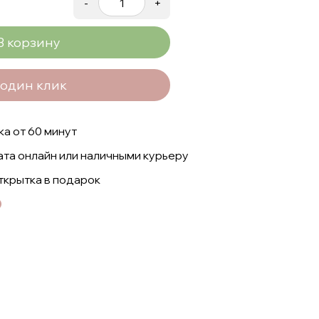
-
+
В корзину
 один клик
а от 60 минут
ата онлайн или наличными курьеру
ткрытка в подарок