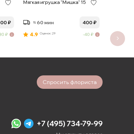
Мягкая игрушка "Мишка" 15
Мягкая игр
800
₽
≈ 60 мин
400
₽
≈ 60 
4.9
Оценок: 29
4.8
Оцено
80
₽
40
₽
Спросить флориста
+7 (495) 734-79-99