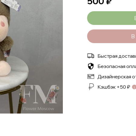
500
₽
Альстромерии
Эустомы
Розы
В
Быстрая доставк
Безопасная опл
Дизайнерская о
Кэшбэк +
50
₽