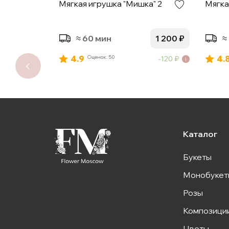
а" 9
Мягкая игрушка "Мишка" 2
Мягка
800
₽
≈ 60 мин
1 200
₽
≈
4.9
Оценок: 50
4.
80
₽
120
₽
Каталог
Букеты
Монобукет
Розы
Композици
Цветы