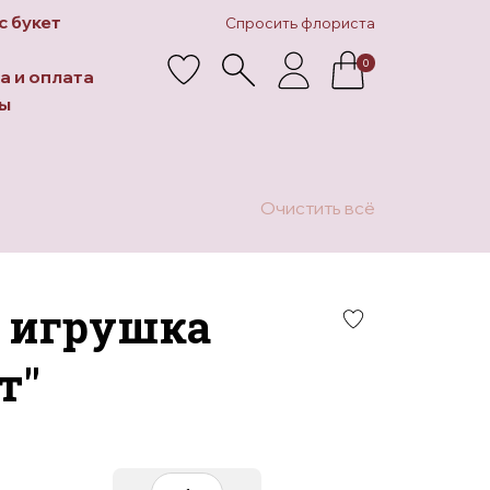
с букет
Спросить флориста
0
а и оплата
ы
Очистить всё
 игрушка
т"