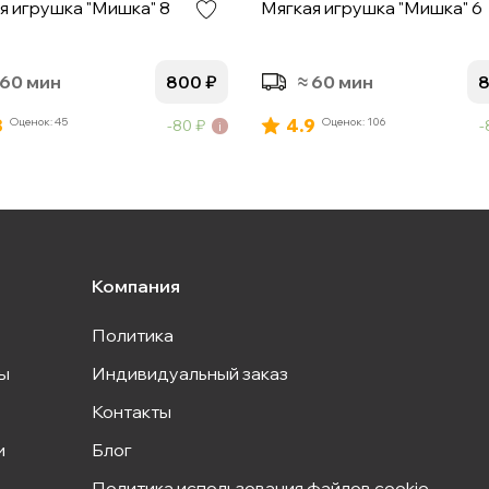
я игрушка "Мишка" 8
Мягкая игрушка "Мишка" 6
 60 мин
800
₽
≈ 60 мин
8
Оценок: 45
4.9
Оценок: 106
80
₽
Компания
Политика
ы
Индивидуальный заказ
Контакты
и
Блог
Политика использования файлов cookie