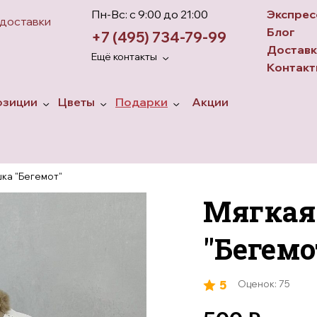
Пн-Вс: с 9:00 до 21:00
Экспрес
 доставки
Блог
+7 (495) 734-79-99
Доставк
Ещё контакты
Контакт
озиции
Цветы
Подарки
Акции
розы
 в корзине
Гвоздики
Топперы
 в ящике
Пионы
Игрушки
ка "Бегемот"
 в коробках
Гортензии
Ароматические свечи
Мягкая
Хризантемы
Конфеты
Тюльпаны
"Бегемо
Ирисы
5
Оценок: 75
Герберы
Ромашки