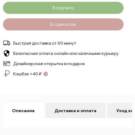
В корзину
В один клик
Быстрая доставка от 60 минут
Безопасная оплата онлайн или наличными курьеру
Дизайнерская открытка в подарок
Кэшбэк +
40
₽
Описание
Доставка и оплата
Уход за