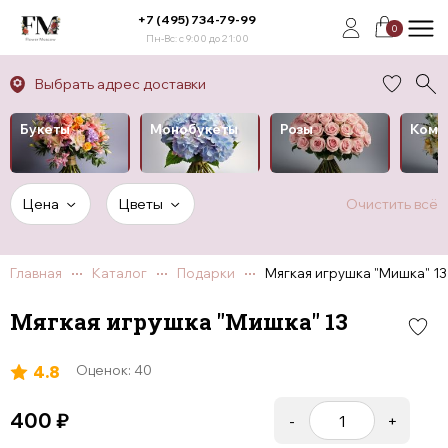
+7 (495) 734-79-99
0
Пн-Вс: с 9:00 до 21:00
Выбрать адрес доставки
Букеты
Монобукеты
Розы
Комп
Цена
Цветы
Очистить всё
Главная
Каталог
Подарки
Мягкая игрушка "Мишка" 13
Мягкая игрушка "Мишка" 13
4.8
Оценок: 40
400
₽
-
+