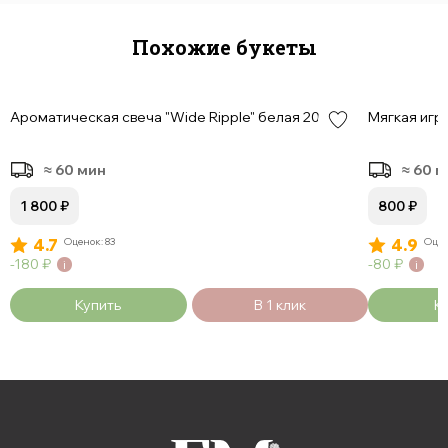
Похожие букеты
Ароматическая свеча "Wide Ripple" белая 200гр
Мягкая игр
≈ 60 мин
≈ 60 
1 800
₽
800
₽
4.7
Оценок: 83
4.9
Оцен
180
₽
80
₽
Купить
В 1 клик
К