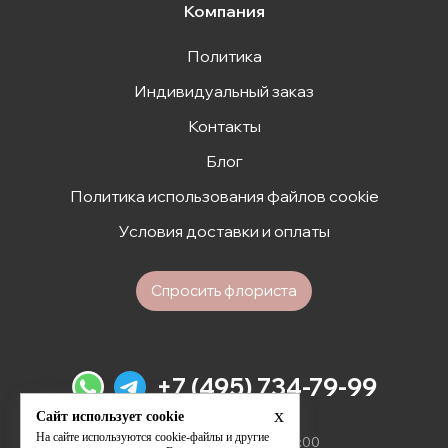
Компания
Политика
Индивидуальный заказ
Контакты
Блог
Политика использования файлов cookie
Условия доставки и оплаты
Спросить флориста
+7 (495) 734-79-99
x
Сайт использует cookie
Мы открыты для вас
На сайте используются cookie-файлы и другие
ежедневно с 09:00 до 21:00