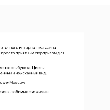
веточного интернет-магазина
и просто приятным сюрпризом для
вечность букета. Цветы
енный и изысканный вид.
Найти
FlowerMoscow.
 своих любимых свежими и