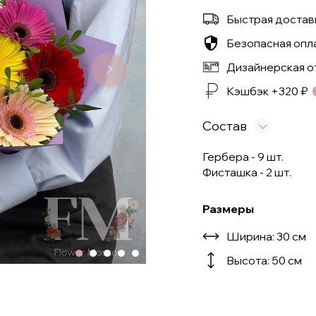
Альстромерии
Быстрая доставк
Эустомы
Безопасная опл
Дизайнерская о
Розы
Кэшбэк +
320
₽
Состав
Гербера - 9 шт.
Фисташка - 2 шт.
Размеры
Ширина: 30 см
Высота: 50 см