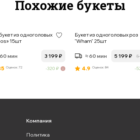
Похожие букеты
укет из одноголовых роз
Букет из одноголовых роз
os» 15шт
"Wham" 25шт
 60 мин
3 199
₽
≈ 60 мин
5 199
₽
5
85
Оценок: 72
4.9
Оценок: 84
320
₽
5
Компания
Политика