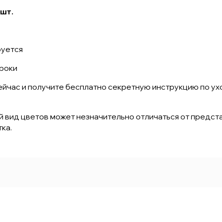
 шт.
руется
сроки
йчас и получите бесплатно секретную инструкцию по уход
й вид цветов может незначительно отличаться от предст
ка.