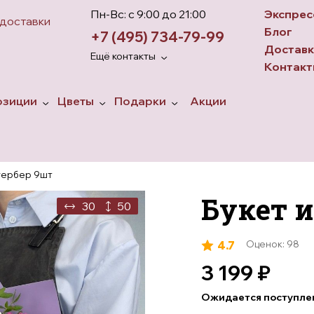
Пн-Вс: с 9:00 до 21:00
Экспрес
 доставки
Блог
+7 (495) 734-79-99
Доставк
Ещё контакты
Контакт
озиции
Цветы
Подарки
Акции
розы
 в корзине
Гвоздики
Топперы
 в ящике
Пионы
Игрушки
 гербер 9шт
 в коробках
Гортензии
Ароматические свечи
Букет и
30
50
Хризантемы
Конфеты
Тюльпаны
4.7
Оценок: 98
Ирисы
3 199
₽
Герберы
Ожидается поступле
Ромашки