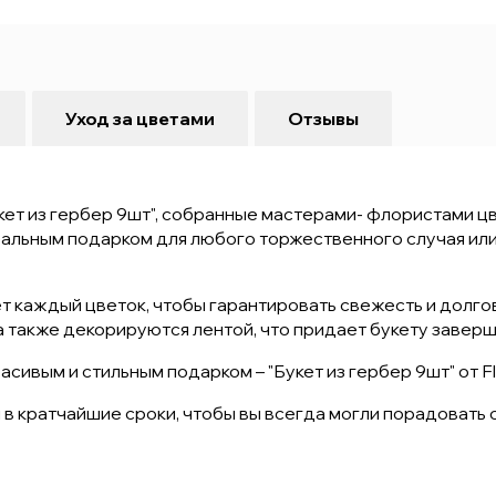
Уход за цветами
Отзывы
ет из гербер 9шт", собранные мастерами- флористами ц
еальным подарком для любого торжественного случая ил
 каждый цветок, чтобы гарантировать свежесть и долго
а также декорируются лентой, что придает букету заверш
асивым и стильным подарком – "Букет из гербер 9шт" от 
в кратчайшие сроки, чтобы вы всегда могли порадовать