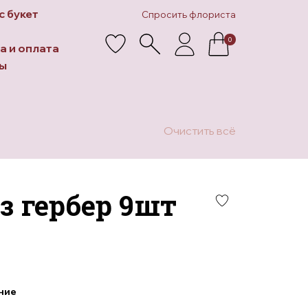
с букет
Спросить флориста
0
а и оплата
ы
Очистить всё
з гербер 9шт
30
50
ние