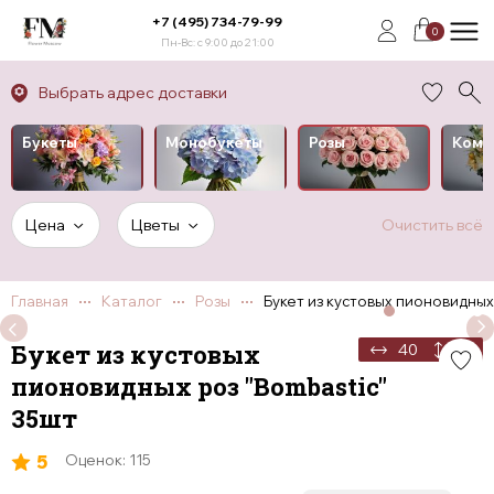
+7 (495) 734-79-99
0
Пн-Вс: с 9:00 до 21:00
Выбрать адрес доставки
Букеты
Монобукеты
Розы
Комп
Цена
Цветы
Очистить всё
Главная
Каталог
Розы
Букет из кустовых пионовидных
Букет из кустовых
40
50
пионовидных роз "Bombastic"
35шт
5
Оценок: 115