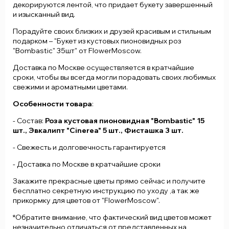
декорируются лентой, что придает букету завершенный
и изысканный вид.
Порадуйте своих близких и друзей красивым и стильным
подарком – "Букет из кустовых пионовидных роз
"Bombastic" 35шт" от FlowerMoscow.
Доставка по Москве осуществляется в кратчайшие
сроки, чтобы вы всегда могли порадовать своих любимых
свежими и ароматными цветами.
Особенности товара
:
- Состав:
Роза кустовая пионовидная "Bombastic" 15
шт., Эвкалипт "Cinerea" 5 шт., Фисташка 3 шт.
- Свежесть и долговечность гарантируется
- Доставка по Москве в кратчайшие сроки
Закажите прекрасные цветы прямо сейчас и получите
бесплатно секретную инструкцию по уходу ,а так же
прикормку для цветов от "FlowerMoscow".
*Обратите внимание, что фактический вид цветов может
незначительно отличаться от представленных на