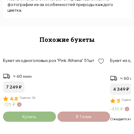
фотографии из-за особенностей природы каждого
цветка.
Похожие букеты
Букет из одноголовых роз "Pink Athena" 51шт
Букет из о
≈ 60 мин
≈ 60 
7 249
₽
4 349
₽
4.8
Оценок: 26
5
Оценок:
725
₽
435
₽
Купить
В 1 клик
Ожидается п