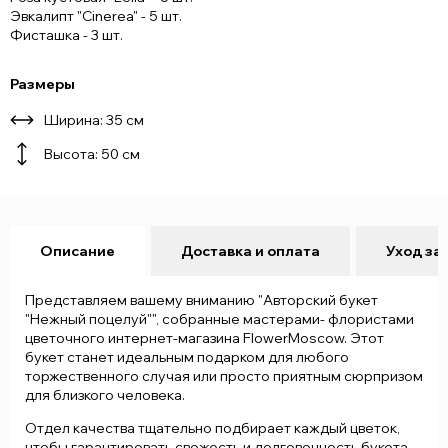
Эвкалипт "Cinerea" - 5 шт.
Фисташка - 3 шт.
Размеры
Ширина: 35 см
Высота: 50 см
Описание
Доставка и оплата
Уход за
Представляем вашему вниманию "Авторский букет
"Нежный поцелуй"", собранные мастерами- флористами
цветочного интернет-магазина FlowerMoscow. Этот
букет станет идеальным подарком для любого
торжественного случая или просто приятным сюрпризом
для близкого человека.
Отдел качества тщательно подбирает каждый цветок,
чтобы гарантировать свежесть и долговечность букета.