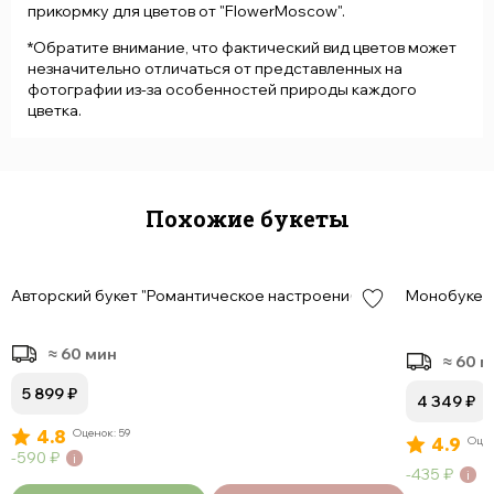
прикормку для цветов от "FlowerMoscow".
*Обратите внимание, что фактический вид цветов может
незначительно отличаться от представленных на
фотографии из-за особенностей природы каждого
цветка.
Похожие букеты
Авторский букет "Романтическое настроение "
Монобукет и
≈ 60 мин
≈ 60 
5 899
₽
4 349
₽
4.8
Оценок: 59
4.9
Оцен
590
₽
435
₽