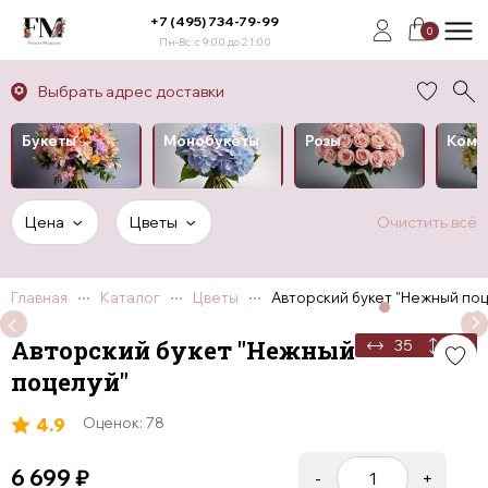
+7 (495) 734-79-99
0
Пн-Вс: с 9:00 до 21:00
Выбрать адрес доставки
Букеты
Монобукеты
Розы
Комп
Цена
Цветы
Очистить всё
Главная
Каталог
Цветы
Авторский букет "Нежный по
Авторский букет "Нежный
35
50
поцелуй"
4.9
Оценок: 78
6 699
₽
-
+