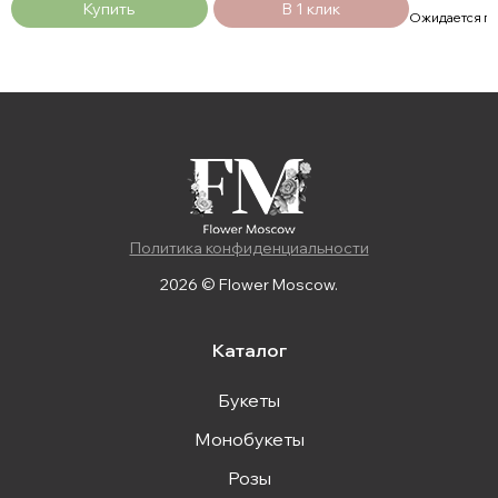
Купить
В 1 клик
Ожидается п
Политика конфиденциальности
2026 © Flower Moscow.
Каталог
Букеты
Монобукеты
Розы